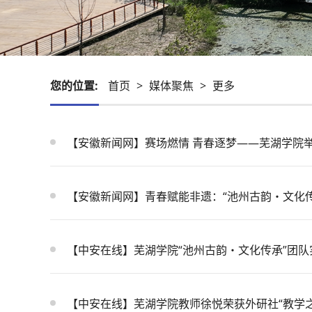
您的位置:
首页
>
媒体聚焦
>
更多
【安徽新闻网】赛场燃情 青春逐梦——芜湖学院
【安徽新闻网】青春赋能非遗：“池州古韵・文化
【中安在线】芜湖学院“池州古韵・文化传承”团
【中安在线】芜湖学院教师徐悦荣获外研社“教学