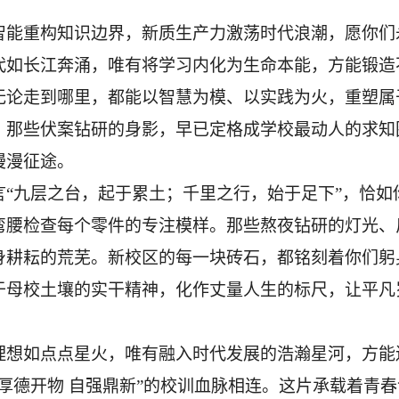
智能重构知识边界，新质生产力激荡时代浪潮，愿你们
代如长江奔涌，唯有将学习内化为生命本能，方能锻造
无论
走到哪里，都能以智慧为模、以实践为火，重塑属
，那些伏案钻研的
身
影，早已定格成
学校
最动人的求知
漫漫征途。
言
“九层之台，起于累土；千里之行，始于足下”，恰
弯腰检查每个零件的专注模样。那些
熬夜钻研
的
灯光
、
身耕耘的荒芜。新校区的每一块砖石，都铭刻着你们躬
于
母校
土壤的实干精神，化作丈量人生的标尺，让平凡
理想
如点点
星火，唯有融入时代发展的浩瀚星河，方能
“厚德开物 自强鼎新”的校训血脉相连。这片承载着青