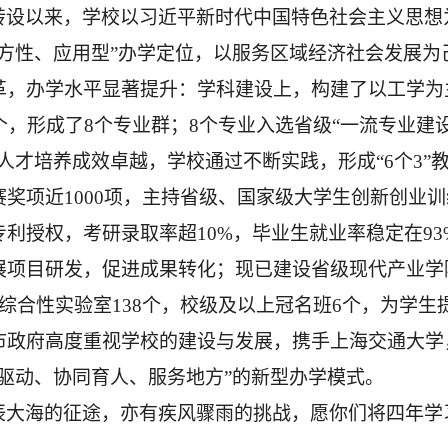
转设以来，学校以习近平新时代中国特色社会主义思想
地方性、应用型”办学定位，以服务区域经济社会发展
革，办学水平显著提升：
学科建设上，
构建了以工学为
3个，形成了8个专业群；
8个专业入选省级
“
一流专业
建
人才培养成效卓越，
学校通过不断实践，形成
“6个3
赛奖项近
1000项，主持省级、国家级大学生创新创业训
专利授权，
考研录取率超
10%，毕业生就业率稳定在9
展项目研发，促进成果转化；现已建设省级现代产业学
综合性实验室138个，校级及以上冠名班6个，
为学生
市政府高度重视学校的建设与发展，携手上海交通大学
驱动、协同育人、服务地方”的新型办学模式。
辰大海的征途，亦有疾风骤雨的挑战，愿你们将
四年学