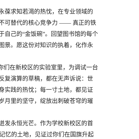
永葆求知若渴的热忱，在专业领域的
不可替代的核心竞争力
—— 真正的铁
于自己的
“金饭碗”。回望图书馆的每个
图景
。愿这份对知识的执着，化作永
如你们在新校区的实验室里，为调试一台
反复演算的草稿，都在无声诉说：世
身实践的热忱；每一寸土地，都见证
岁月里的坚守，绽放出刺破苍穹的璀
迸发永恒光芒。作为
学校
新校区的首
春记忆的土地，见证过你们在国旗升起