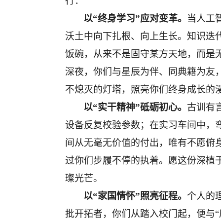
行：
以
“终身学习”应对变革。
当人工
沃土中向下扎根、向上生长。知识迭
饭碗，从来不是固守某方天地，而是
深夜，你们与星辰为伴、同典籍
为友
不熄灭的灯塔，照亮你们终身成长的
以
“实干精神”砥砺初心
。
古训有
设备反复校验参数；在实习车间中，
间从无毫无价值的付出，唯有不愿俯
过你们步履不停的执着。愿这份深植
璨光芒。
以
“家国情怀”照亮征程。
个人的
批开拓者，你们从踏入校门起，便与