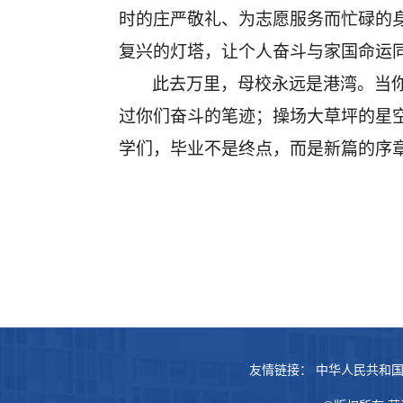
时的庄严敬礼
、
为
志愿服务而忙碌
的
复兴的灯塔，让个人奋斗与家国命运
此去万里，母校永远是港湾。当
过你们奋斗的笔迹；
操场
大草坪的星
学们，毕业不是终点，而是新篇的序
友情链接：
中华人民共和