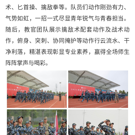
术、匕首操、擒敌拳等。队员们动作刚劲有力、
气势如虹，一招一式尽显青年锐气与青春担当。
随后，教官团队展示擒敌术配套动作及战术动
作，俯身、突刺、协同掩护等动作行云流水、干
净利落，精湛表现彰显专业素养，赢得全场师生
阵阵掌声与喝彩。