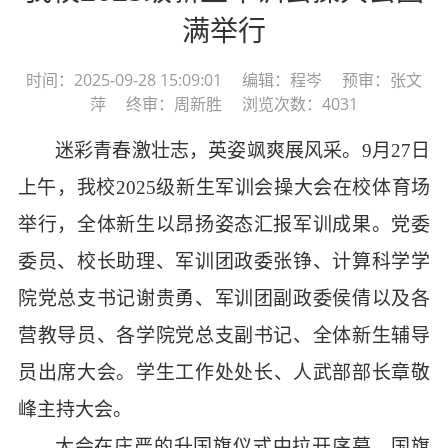
满举行
时间：2025-09-28 15:09:01 编辑：程岑 预审：张文
萍 终审：周新胜 浏览次数：4031
迷彩青春激壮志，英姿飒爽展风采。
9月27日
上午，我校2025级新生军训会操大会在校体育场
举行，全体新生以昂扬姿态汇报军训成果。党委
委员、校长助理、军训团政委张铮、计算科学学
院党总支书记谢贵勇、军训团副政委侯倩以及各
营教导员、各学院党总支副书记、全体新生辅导
员出席大会。
学生工作处处长
、人武部部长章敬
峰主持大会。
大会在庄严的升国旗仪式中拉开序幕。国旗