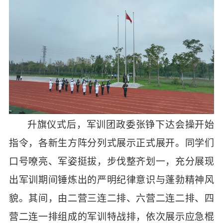
升旗仪式后，军训团政委张铮下达会操开始
指令，各新生方阵分列式展示正式展开。同学们
口号嘹亮、军姿挺拔，步伐整齐划一，充分展现
出军训期间锤炼出的严明纪律意识与蓬勃精神风
貌。其间，由二营三连二排、六营二连二排、四
营二连一排组成的军训特战排，依次展示应急棍