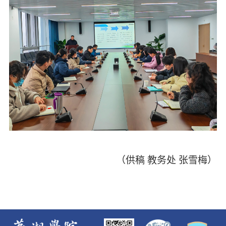
（
供稿
教务处
张雪梅
）