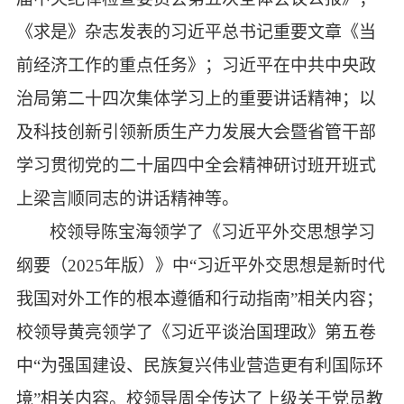
《求是》杂志发表的习近平总书记重要文章《
当
前经济工作的重点任务
》；
习近平在中共中央政
治局第二十四次集体学习上的重要讲话精神；
以
及
科技创新引领新质生产力发展大会暨省管干部
学习贯彻党的二十届四中全会精神研讨班开班式
上
梁言顺同志的讲话精神
等
。
校领导
陈宝海
领学了
《习近平外交思想学习
纲要（
2025年版）》
中
“习近平外交思想是新时代
我国对外工作的根本遵循和行动指南”
相关内容；
校领导
黄亮
领学了《习近平谈治国理政》第五卷
中
“
为强国建设、民族复兴伟业营造更有利国际环
境
”相关内容。
校领导周全传达了上级关于党员教