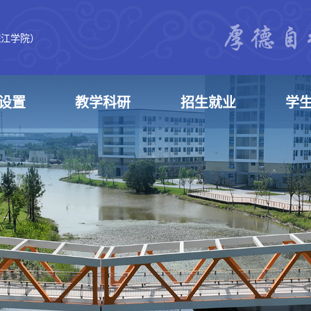
皖江学院）
设置
教学科研
招生就业
学