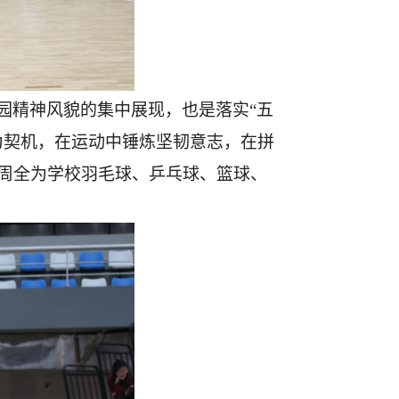
园精神风貌的集中展现，也是落实
“五
为契机，在运动中锤炼坚韧意志，在拼
周全为学校羽毛球、乒乓球、篮球、