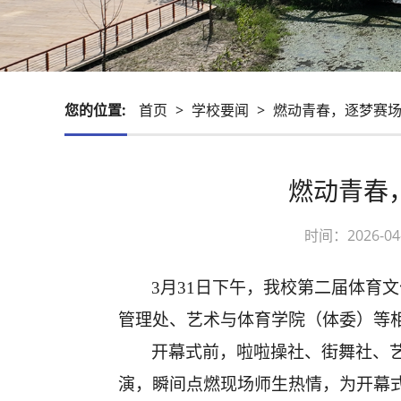
您的位置:
首页
>
学校要闻
>
燃动青春，逐梦赛场
燃动青春
时间：2026-
3月31日下午，我校第二届体育
管理处、艺术与体育学院（体委）等
开幕式前，啦啦操社、街舞社、
演，瞬间点燃现场师生热情，为开幕