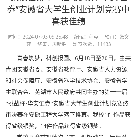
券”安徽省大学生创业计划竞赛中
喜获佳绩
时间：2024-07-03 09:25:48 编辑：程岑 预审：张文
萍 终审：周新胜 浏览次数：11433
青春筑梦，科创报国
。
6月
18
日至
20
日，由共
青团安徽省委、安徽省教育厅、安徽省
人力资源
和社会保障厅
、安徽省
科学技术协会
、安徽省学
生联合会、
芜湖市人民政府
共同主办的第十
一
届
“挑战杯·华安证券”安徽省大学生
创业计划竞赛
终
审决赛在安徽
工程
大学落下帷幕。我校
1
件作品获
得
省级银奖
，
14
件作品获得
省级铜
奖。