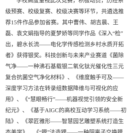
学校
高度重视
此次竞赛
，积极动员，历经系
级预赛、校级复赛、校级决赛等环节，共遴选推
荐
1
5
件作品参加省赛。其中曹伟、胡吉晨、王
磊、袁文娟指导的
夏梦娇
等同学作品《深入
“检”
出，碧水长流——电化学传感检测乡村水质开拓
者》获得
银奖
。科技创新与未来产业
赛道《菌除
气净
——一种沸石基载银二氧化钛光催化性三元
复合抗菌空气净化材料》、《维度触手可及——
深度学习方法在转录组数据降维与可视化的应
用》、《“慧眼畅行”
——
机器视觉引领的安全新
纪元》、《基于AIGC的高校互动学习系统
——
初
陆》、《翠匠雅形
——
智慧园艺雕塑系统打造生
态美学》、《“膜”法造锂
——一
种阴离子交换膜