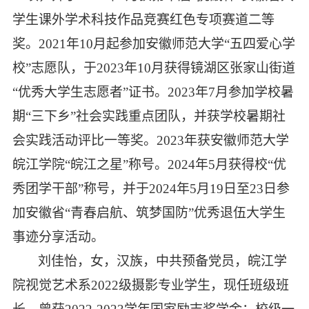
学生课外学术科技作品竞赛红色专项赛道二等
奖。
2021
年
10
月起参加安徽师范大学“五四爱心学
校”志愿队，于
2023
年
10
月获得镜湖区张家山街道
“优秀大学生志愿者”证书。
2023
年
7
月参加学校暑
期“三下乡”社会实践重点团队，并获学校暑期社
会实践活动评比一等奖。
2023
年获安徽师范大学
皖江学院“皖江之星”称号。
2024
年
5
月获得校“优
秀团学干部”称号，并于
2024
年
5
月
19
日至
23
日参
加安徽省“青春启航、筑梦国防”优秀退伍大学生
事迹分享活动。
刘佳怡，女，汉族，中共预备党员，皖江学
院视觉艺术系
2022
级摄影专业学生，现任班级班