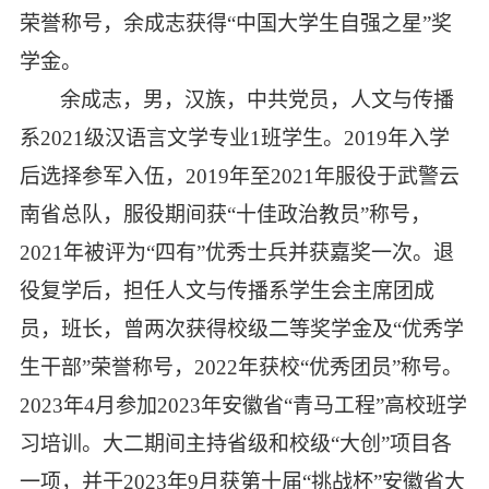
荣誉称号，余成志获得“中国大学生自强之星”奖
学金。
余成志，男，汉族，中共党员，人文与传播
系
2021
级汉语言文学专业
1
班学生。
2019
年入学
后选择参军入伍，
2019
年至
2021
年服役于武警云
南省总队，服役期间获“十佳政治教员”称号，
2021
年被评为“四有”优秀士兵并获嘉奖一次。退
役复学后，担任人文与传播系学生会主席团成
员，班长，曾两次获得校级二等奖学金及“优秀学
生干部”荣誉称号，
2022
年获校“优秀团员”称号。
2023
年
4
月参加
2023
年安徽省“青马工程”高校班学
习培训。大二期间主持省级和校级“大创”项目各
一项，并于
2023
年
9
月获第十届“挑战杯”安徽省大