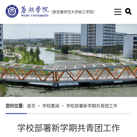
（原安徽师范大学皖江学院）
您的位置:
首页
>
学校要闻
>
学校部署新学期共青团工作
学校部署新学期共青团工作