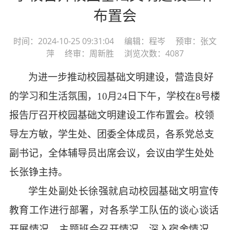
布置会
时间：2024-10-25 09:31:04 编辑：程岑 预审：张文
萍 终审：周新胜 浏览次数：4087
为进一步推动校园基础文明建设，营造良好
的学习和生活氛围，
10月24日下午，学校在8号楼
报告厅召开
校园基础文明建设
工作
布置会
。
校领
导
左方敏，
学生处、团委全体成员，各系党总支
副书记，全体辅导员出席会议，
会议由学生
处处
长张铮
主持。
学生处副处长徐强就启动校园基础文明宣传
教育工作进行部署，对各系学工队伍的谈心谈话
开展情况、主题班会召开情况、深入宿舍情况、