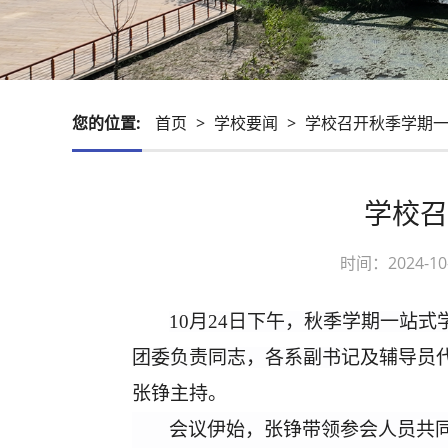
您的位置:
首页
>
学校要闻
>
学校召开秋季学期一
学校召
时间：2024-
10月24日
下午
，
秋季学期
一站式
团委负责同志
，
各系副书记
及辅导员
张铮主持。
会议伊始，
张铮
带领参会人员
共