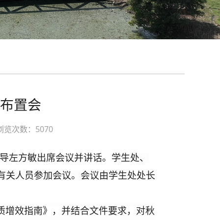
布置会
浏览次数：5070
领导左方敏
出席会议并讲话。
学生处
、
有
关人员
参加会议
。
会议由学生处处长
提质增效指南》，并结合文件要求，
对秋