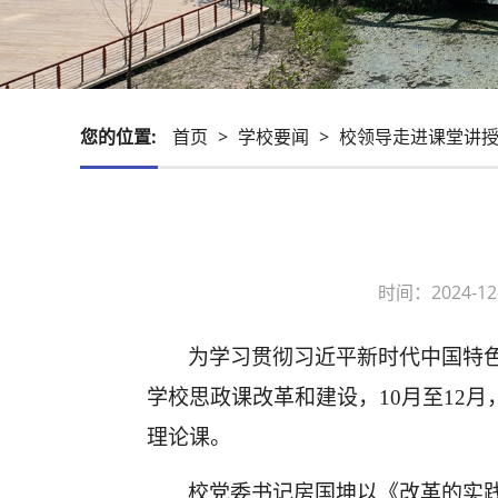
您的位置:
首页
>
学校要闻
>
校领导走进课堂讲授
时间：2024-
为
学习贯彻习近平新时代中国特
学校
思政课改革
和
建设，
10月至12
理论课。
校党委书记房国坤以《改革的实