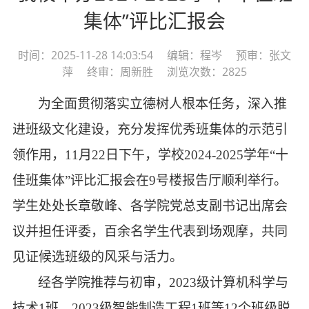
集体”评比汇报会
时间：2025-11-28 14:03:54 编辑：程岑 预审：张文
萍 终审：周新胜 浏览次数：2825
为全面贯彻落实立德树人根本任务，深入推
进班级文化建设，充分发挥优秀班集体的示范引
领作用，
11月22日下午，学校2024-2025学年“十
佳班集体”评比汇报会在9号楼报告厅顺利举行。
学生处处长章敬峰、各学院党总支副书记出席会
议并担任评委，百余名学生代表到场观摩，共同
见证候选班级的风采与活力。
经各学院推荐与初审，
2023级计算机科学与
技术1班、2023级智能制造工程1班等12个班级脱