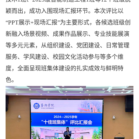
颖而出，成功入围现场汇报环节。本次评比以
“PPT展示+现场汇报”为主要形式，各候选班级创
新融入场景视频、成果作品展示、专业技能展演
等多元元素，从组织建设、党团建设、日常管理
服务、学风建设、校园文化活动参与等多个维
度，全面呈现班集体建设的扎实成效与鲜明特
色。