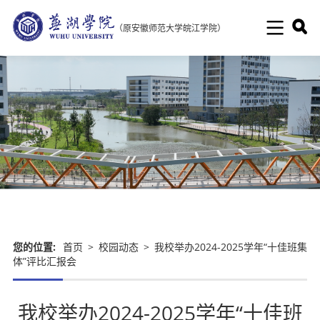
（原安徽师范大学皖江学院）
您的位置:
首页
>
校园动态
>
我校举办2024-2025学年“十佳班集
体”评比汇报会
我校举办2024-2025学年“十佳班