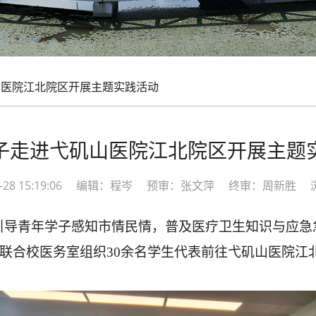
医院江北院区开展主题实践活动
子走进弋矶山医院江北院区开展主题
05-28 15:19:06 编辑：程岑 预审：张文萍 终审：周新胜 
引导青年学子感知市情民情，普及医疗卫生知识与应急
委联合校医务室组织30余名学生代表前往弋矶山医院