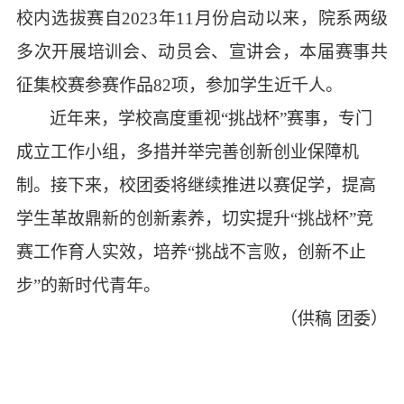
校内选拔赛自2023年11月份启动以来，
院系
两级
多次
开展培训会、动员会、宣讲会，本届赛事共
征集校赛参赛作品8
2
项，参加学生
近千
人。
近年来，学校高度重视
“挑战杯”赛事，专门
成立
工作
小组，多措并举完善创新创业保障机
制
。
接下来，校团委将继续推进以赛促学，提高
学生革故鼎新的创新素养，切实提升
“挑战杯”竞
赛工作育人实效
，
培养
“挑战不言败，创新不止
步”的新时代青年。
（供稿
团委）