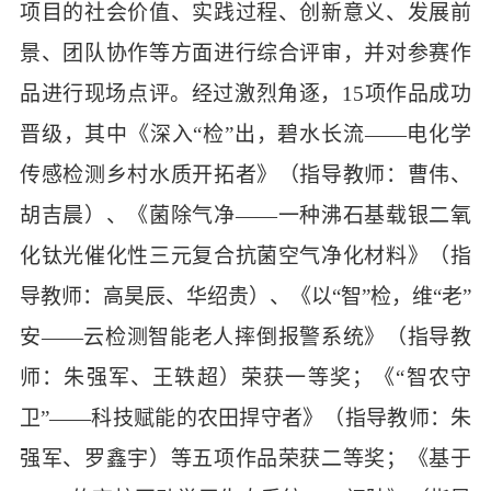
项目的社会价值、实践过程、创新意义、发展前
景、团队协作等方面进行综合评审，并对参赛作
品进行现场点评。经过激烈角逐，
1
5
项作品成功
晋级，
其中《深入
“检”出，碧水长流——电化学
传感检测乡村水质开拓者》（指导教师：曹伟、
胡吉晨）、《菌除气净——一种沸石基载银二氧
化钛光催化性三元复合抗菌空气净化材料》（指
导教师：高昊辰、华绍贵）、《以“智”检，维“老”
安——云检测智能老人摔倒报警系统》（指导教
师：朱强军、王轶超）荣获一等奖；《“智农守
卫”——科技赋能的农田捍守者》（指导教师：朱
强军、罗鑫宇）等五项作品荣获二等奖；《基于