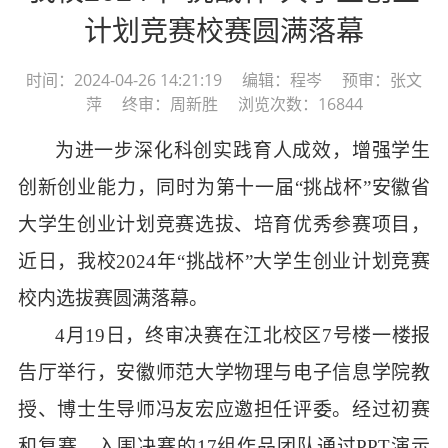
计划竞赛校赛圆满落幕
时间：2024-04-26 14:21:19 编辑：程岑 预审：张文
萍 终审：周新胜 浏览次数：16844
为进一步深化科创实践育人成效，增强
学生
创新创业能力，同时为第十
一
届
“挑战杯”
安徽省
大学生创业计划竞赛选拔、培育优秀参赛项目，
近日，我校
2024年“挑战杯”大学生创业计划竞赛
校
内选拔
赛圆满落幕。
4月1
9
日，终审决赛在
江北
校区
7号楼
一楼报
告厅举行，
安徽师范大学物理与电子信息学院教
授、博士生导师冯友宏应邀担任评委
。
经过初赛
和复赛，入围决赛的
17组作品团队
通过
PPT
演示