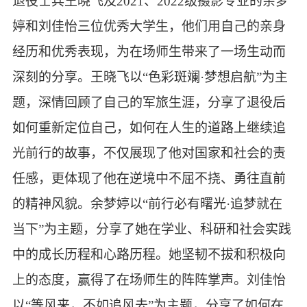
退役士兵王晓飞及
202
1、2022
级
摄影
专业的余梦
婷和刘佳怡三位优秀
大学生，
他们用自己的亲身
经历和优秀表现，为在场师生带来了一场生动而
深刻的分享。
王晓飞以
“
色彩斑斓·梦想启航
”
为主
题，
深情回顾了自己的军旅生涯，分享了退役后
如何重新定位自己，如何在人生的道路上继续追
光前行的故事，
不仅展现了他对国家和社会的责
任感，更体现了他在逆境中不屈不挠、勇往直前
的精神风貌。
余梦婷
以
“
前行必有曙光·追梦就在
当下
”
为主题
，分享了她在学业、科研和社会实践
中的成长历程和心路历程。她坚韧不拔和积极向
上的态度，赢得了在场师生的阵阵掌声。
刘佳怡
以
“
等风来，不如追风去
”
为
主
题，分享了如何在