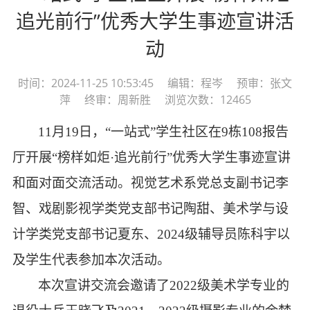
追光前行”优秀大学生事迹宣讲活
动
时间：2024-11-25 10:53:45 编辑：程岑 预审：张文
萍 终审：周新胜 浏览次数：12465
11
月
19
日，
“一站式”学生社区在9
栋
108报告
厅
开展
“
榜样如炬
·
追光前行
”
优秀大学生事迹宣讲
和面对面交流活动。视觉艺术系党总支副书记李
智、戏剧影视学类党支部书记陶甜、美术学与设
计学类党支部书记夏东
、
2024级辅导员陈科宇以
及学生代表参加本次活动。
本次宣讲交流会邀请了
2022级美术学专业的