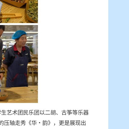
学生艺术团民乐团以二胡、古筝等乐器
的压轴走秀《华・韵》，更是展现出