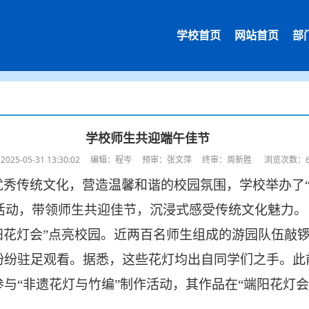
学校首页
网站首页
部
学校师生共迎端午佳节
2025-05-31 13:30:02 编辑：程岑 预审：张文萍 终审：周新胜 浏览次数：6
优秀传统文化，营造温馨和谐的校园氛围，
学校举办了
活动
，带领师生共迎佳节，沉浸式感受传统文化魅力。
阳花灯会”点亮校园。近两百名师生组成的游园队伍敲锣打
纷纷驻足观看。据悉，这些花灯均出自同学们之手。此
与“非遗花灯与竹编”制作活动，其作品在“端阳花灯会