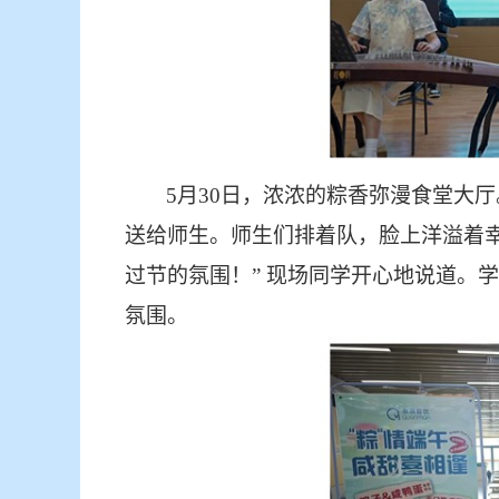
5月30日，浓浓的粽香弥漫
食堂大厅
送给师生。师生们
排着队，
脸上洋溢着
过节的氛围！”
现场
同学开心地说道。学
氛围。