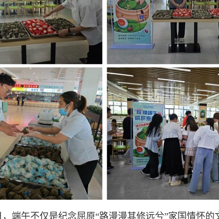
日，端午不仅是纪念屈原
“路漫漫其修远兮”家国情怀