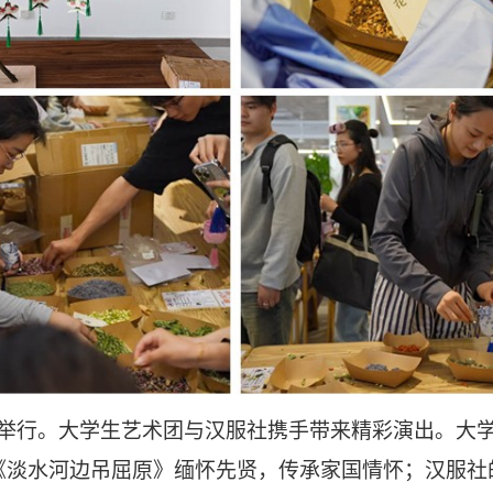
厅举行。大学生艺术团与汉服社携手带来精彩演出。大
《淡水河边吊屈原》缅怀先贤，传承家国情怀；汉服社