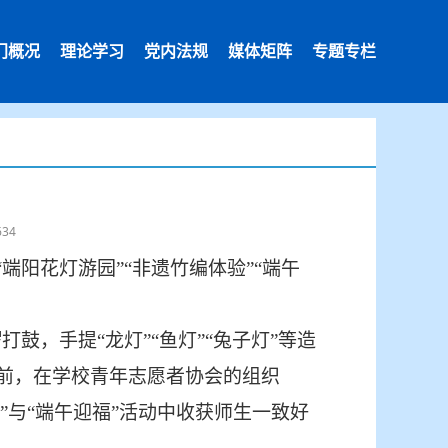
门概况
理论学习
党内法规
媒体矩阵
专题专栏
34
“端阳花灯游园
”“
非遗竹编体验
”“
端午
鼓，手提“龙灯”“鱼灯”“兔子灯”等造
前，在学校青年志愿者协会的组织
”与“端午迎福”活动中收获师生一致好