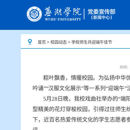
首页
>
校园动态
> 学校师生共迎端午佳节
时间：
粽叶飘香，情暖校园。为弘扬中华
吟诵
”“
汉服文化展示
”
等一系列
“迎端午”
5月28日晚，我校戏曲社举办的“端
型精美的花灯穿梭校园，引得过往师生
下，近百名热爱传统文化的学生志愿者参