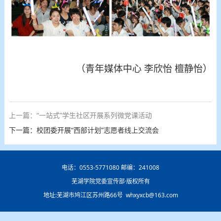
（青年媒体中心
李欣怡
檀静怡
）
上一篇：“一站式”学生社区开展系列微党课活动
下一篇：校团委开展“西部计划”志愿者线上交流会
电话：0553-5771080 邮编：241008
芜湖学院党委宣传部·版权所有
地址:芜湖市鸠江区苏州路66号 whxyxcb@163.com