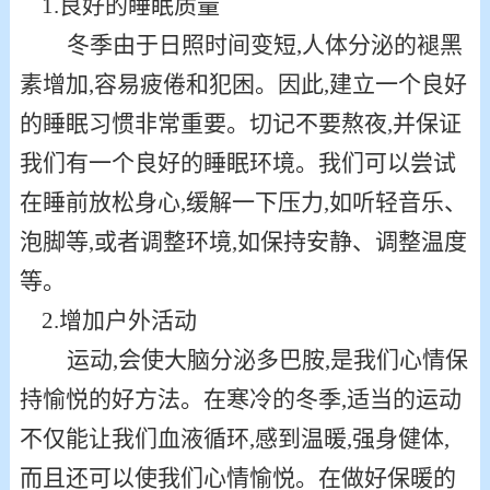
1.
良好的睡眠质量
冬季由于日照时间变短
,人体分泌的褪黑
素增加,容易
疲倦和犯困
。因此
,建立一个良好
的睡眠习惯非常重要。切记不要熬夜,并保证
我们有一个良好的睡眠环境。我们可以尝试
在睡前放松身心,缓解一下压力,如听轻音乐、
泡脚等,或者调整环境,如保持安静、调整温度
等。
2.
增加户外活动
运动
,会使大脑分泌多巴胺,
是
我们心情保
持愉悦的
好
方法。在寒冷的冬季
,适当的运动
不仅能让我们血液循环,感到温暖,强身健体,
而且还可以使我们心情愉悦。
在做好保暖的