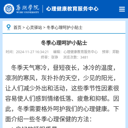
首页
>
心灵驿站
> 冬季心理呵护小贴士
冬季心理呵护小贴士
时间：2024-11-27 16:34:21 编辑：心理健康教育服务中心 预审：郑勤
终审：张铮 浏览次数：3481
冬季
天气寒冷
，
昼短夜长，
冰冷的
温度，
凛冽的寒风
，
灰扑扑的天空，
少见的阳光，
让人们减少外出和活动，这些季节性因素
很
容易使人们
感到
情绪低落、疲惫和抑郁
。
因
此，
冬季需要格外呵护我们的心理健康。下
面介绍一些冬季心理保健的方法：