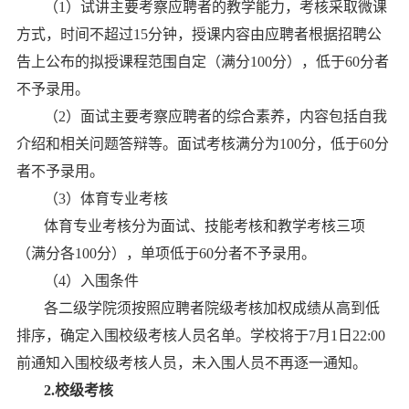
（
1
）
试讲
主要考察
应聘者的教学能力，考核采取微课
方式，时间不超过
1
5
分钟，授课内容由应聘者根据招聘公
告上公布的拟授课程范围自定（满分
100分），低于60分者
不予录用。
（
2
）
面试主要考察应聘者的综合素养，内容包括自我
介绍和相关问题答辩等。面试考核满分为
100分，低于60分
者不予录用。
（
3
）体育专业考核
体
育专业
考核分为
面试、
技能考核和教学考核
三
项
（满分
各
100分），
单项
低于
60分者不予录用。
（
4）入围条件
各二级学院须按照应聘者院级考核加权成绩从高到低
排序，确定入围校级考核人员名单。学校将于
7月1日22:00
前通知入围校级考核人员，未入围人员不再逐一通知。
2.
校级
考核