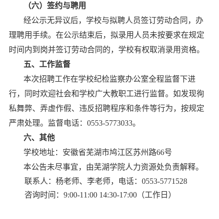
（六）签约与聘用
经公示无异议后，学校与拟聘人员签订劳动合同，办
理聘用手续。在公示结束后，拟录用人员未按要求在规定
时
间内
到岗并签订劳动合同的，学校有权取消录用资格。
五、工作监督
本次招聘工作在学校纪检监察办公室全程监督下进
行，同时欢迎社会和学校广大教职工进行监督。如发现徇
私舞弊、弄虚作假、违反招聘程序和条件等行为，按规定
严肃处理。监督电话：
0553-5773033。
六
、其他
学校地址：安徽省芜湖市鸠江区苏州路
66号
本公告未尽事宜，由芜湖学院
人力资源处
负责解释。
联系人：
杨
老师
、
李老师
，电话：
0553-5771528
咨询时间：
9:00-11:00 14:30-17:00（工作日）