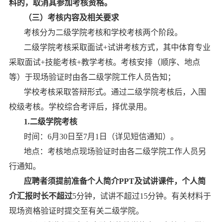
料的，取消其参加考核资格。
（三）考核
内容及相关要求
考核分为
二级学院考核和学校考核两个阶段
。
二级学院考核
采取面试
+试讲考核方式
，
其中体育专业
采取面试
+技能考核+教学考核。
考核安排（顺序、地点
等）于现场验证时由各
二级
学院工作人员告知
；
学校考核采取答辩形式
。
通过二级学院考核后，入围
校级考核。
学校综合考评后，择优录用。
1.
二级
学院考核
时间：
6
月
30
日至
7月1
日
（
详见短信通知
）
。
地点：考核地点现场验证时由各
二级
学院工作人员另
行通知
。
应聘者
须提前准备个人简介
PPT
及试讲课件
，
个人简
介
汇报时长不超过
5分钟
，试讲不超过
15分钟。有关材料
于
现场资格验证时提交
至有关二级学院。