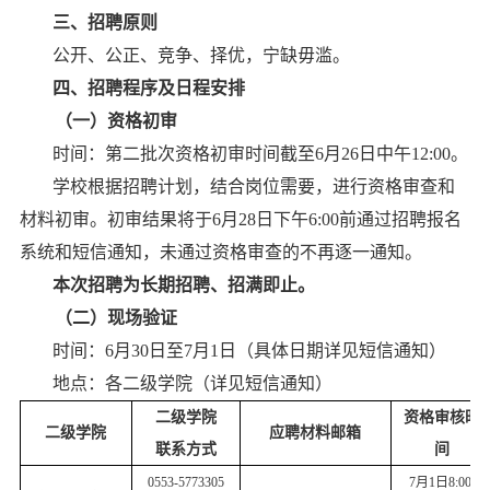
三、招聘原则
公开、公正、竞争、择优，宁缺毋滥。
四、招聘程序及日程安排
（一）资格初审
时间：
第
二
批次资格初审时间截至
6月26日中午12:00
。
学校根据招聘计划，结合岗位需要，进行资格审查和
材料初审。初审结果将于
6
月
28
日
下午
6
:00
前
通过
招聘报名
系统和短信通知
，未通过资格审查的不再逐一通知。
本次招聘为长期招聘、招满即止。
（二）现场验证
时间：
6
月
30
日至
7月1
日
（
具体日期详见短信通知
）
地点：
各二级学院
（
详见短信通知
）
二级学院
资格审核时
二级学院
应聘材料邮箱
联系方式
间
0553-5773305
7月1日8:00-