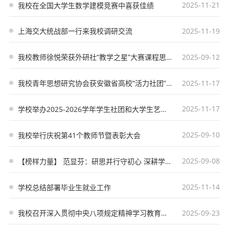
2025-11-21
我校在全国大学生数学建模竞赛中喜获佳绩
2025-11-19
上海交大统战部一行来我校调研交流
2025-09-12
我校教师徐悦荣获外研社“教学之星”大赛课程思政案例专项赛特等奖
2025-11-17
我校青年思想研究协会获安徽省高校“活力社团”荣誉称号
2025-11-17
学校举办2025-2026学年学生社团和大学生艺术团指导教师聘任仪式
2025-09-10
我校举行庆祝第41个教师节暨表彰大会
2025-09-08
【榜样力量】 范显芬：研思并行守初心 深耕学前育芳华
2025-11-14
学校总结部署毕业生就业工作
2025-09-23
我校召开深入贯彻中央八项规定精神学习教育总结会暨新学期党建工作布置会