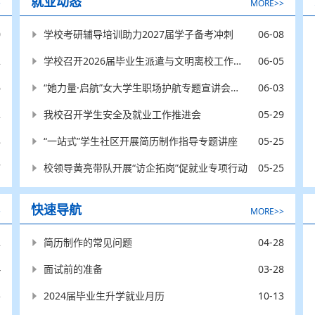
就业动态
>
MORE>>
0
06-08
学校考研辅导培训助力2027届学子备考冲刺
2
06-05
学校召开2026届毕业生派遣与文明离校工作布置会
6
06-03
“她力量·启航”女大学生职场护航专题宣讲会走进我校
2
05-29
我校召开学生安全及就业工作推进会
8
05-25
“一站式”学生社区开展简历制作指导专题讲座
7
05-25
校领导黄亮带队开展“访企拓岗”促就业专项行动
快速导航
>
MORE>>
2
04-28
简历制作的常见问题
4
03-28
面试前的准备
5
10-13
2024届毕业生升学就业月历