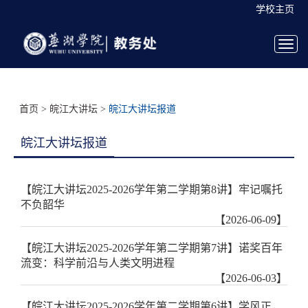
学校主页
Toggl
navig
首页
>
皖江大讲坛
>
皖江大讲坛报道
皖江大讲坛报道
【皖江大讲坛2025-2026学年第二学期第8讲】牢记嘱托
不负韶华
【2026-06-09】
【皖江大讲坛2025-2026学年第二学期第7讲】诺奖百年
流变：科学前沿与人类文明进程
【2026-06-03】
【皖江大讲坛2025-2026学年第二学期第6讲】学风正，