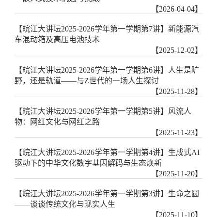
【2026-04-04】
【皖江大讲坛2025-2026学年第一学期第7讲】新能源汽
车混动箱及高压电池技术
【2025-12-02】
【皖江大讲坛2025-2026学年第一学期第6讲】人生是旷
野，还是轨道——与Z世代的一场人生探讨
【2025-11-28】
【皖江大讲坛2025-2026学年第一学期第5讲】风流人
物：网红文化与网红之路
【2025-11-23】
【皖江大讲坛2025-2026学年第一学期第4讲】生成式AI
驱动下的中华文化数字基因解码与生态焕新
【2025-11-20】
【皖江大讲坛2025-2026学年第一学期第3讲】生命之圆
——谈谈传统文化与现实人生
【2025-11-10】